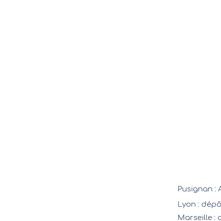
Pusignan : 
Lyon : dépô
Marseille
: 