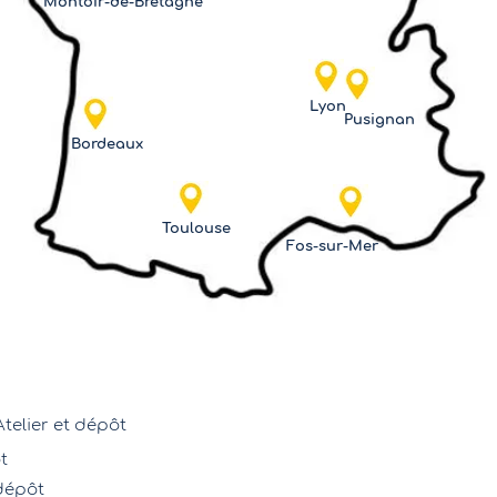
Montoir-de-Bretagne
Lyon
Pusignan
Bordeaux
Toulouse
Fos-sur-Mer
Atelier et dépôt
t
dépôt