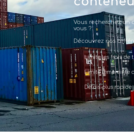
conteneu
Vous recherchez un 
vous ?
Découvrez nos diffé
Limite les frais de
Limite l'empreinte 
Délais plus rapide