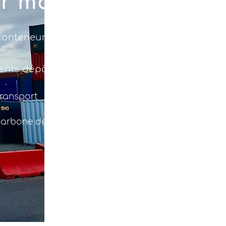
r maritime
conteneur près de chez
rents dépôts de conteneur
 transport
carbone de vos projets