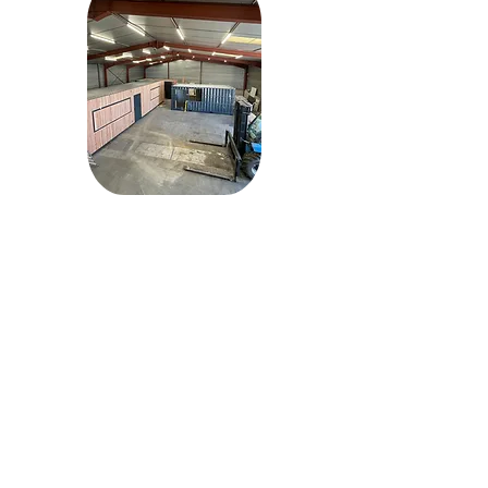
Sous la supervision d'Amaury, l'équipe
atelier assure la bonne exécution du
projet dans notre atelier situé au coeur
de la région Rhône Alpes.
Notre équipe atelier se divise en
plusieurs métiers :
Chaudronnerie (restauration, découpe
des ouvertures, soudures ...)
Agencement et isolation
Plomberie et électricité
Intégration des équipements