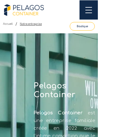
/
Accueil
Notre entreprise
Boutique
Pelagos
Container
Pelagos Container
est
une entreprise familiale
créée en 2022 avec
l'intime conviction que le