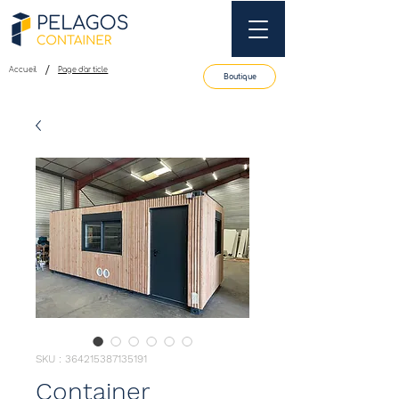
/
Accueil
Page d'article
Boutique
SKU : 364215387135191
Container