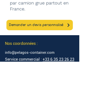
par camion grue partout en
France.
Demander un devis personnalisé
Nos coordonnées :
info@pelagos-container.com
Service commercial :
+33 6 35 23 26 23
Service administratif :
+33 6 15 50 55
63
Adresse Atelier :
37 Rue des Bruyères
69330 Pusignan, France